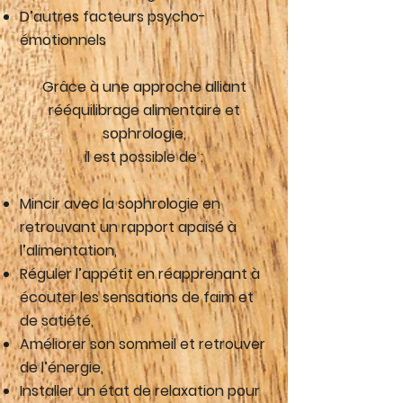
D’autres facteurs psycho-
émotionnels
Grâce à une approche alliant
rééquilibrage alimentaire et
sophrologie,
il est possible de :
Mincir avec la sophrologie en
retrouvant un rapport apaisé à
l’alimentation,
Réguler l’appétit en réapprenant à
écouter les sensations de faim et
de satiété,
Améliorer son sommeil et retrouver
de l’énergie,
Installer un état de relaxation pour