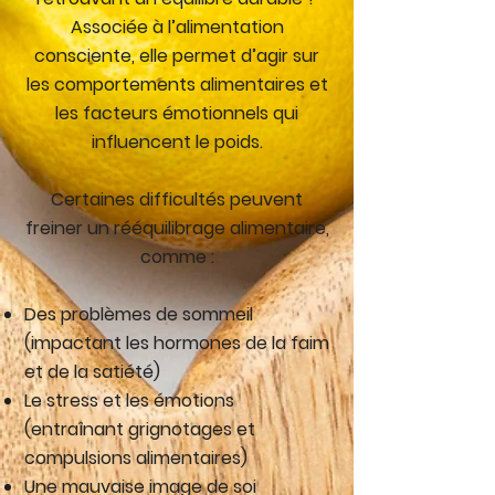
Associée à l’alimentation
consciente, elle permet d’agir sur
les comportements alimentaires et
les facteurs émotionnels qui
influencent le poids.
Certaines difficultés peuvent
freiner un rééquilibrage alimentaire,
comme :
Des problèmes de sommeil
(impactant les hormones de la faim
et de la satiété)
Le stress et les émotions
(entraînant grignotages et
compulsions alimentaires)
Une mauvaise image de soi