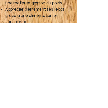
une meilleure gestion du poids,
Apprécier pleinement ses repas
grâce à une alimentation en
conscience,
Développer une meilleure relation
avec son corps et son image,
Renforcer sa motivation et alléger
sa charge mentale.
Chaque parcours est personnalisé
pour prendre en compte vos
besoins spécifiques.
Cette approche repose sur un
travail d’écoute des sensations,
une analyse des comportements
alimentaires et des facteurs
émotionnels qui influencent la