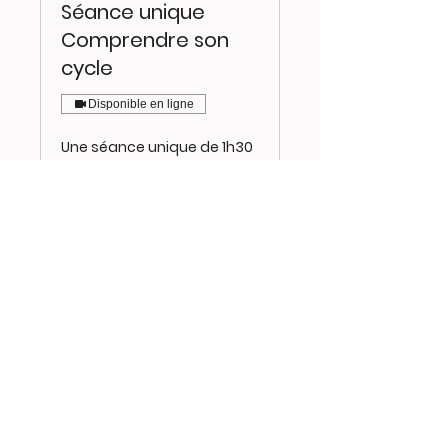
Séance unique
Comprendre son
cycle
Disponible en ligne
Une séance unique de 1h30
pour comprendre son cycle
et repartir avec des
informations concrètes.
1 h 30 min
70
70 €
euros
Prendre rendez-vous