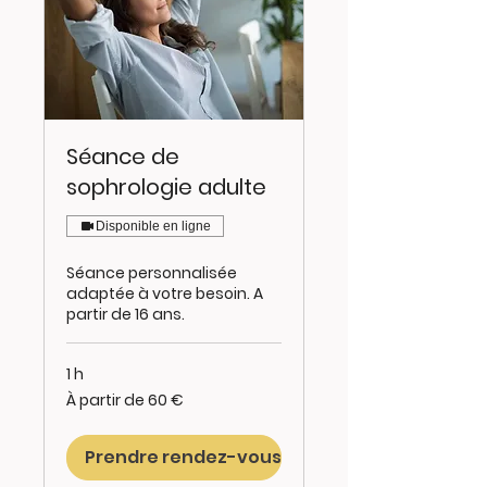
Séance de
sophrologie adulte
Disponible en ligne
Séance personnalisée
adaptée à votre besoin. A
partir de 16 ans.
1 h
À
À partir de 60 €
partir
de
60
euros
Prendre rendez-vous