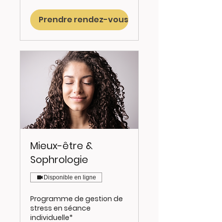
de
45
euros
Prendre rendez-vous
Mieux-être &
Sophrologie
Disponible en ligne
Programme de gestion de
stress en séance
individuelle*