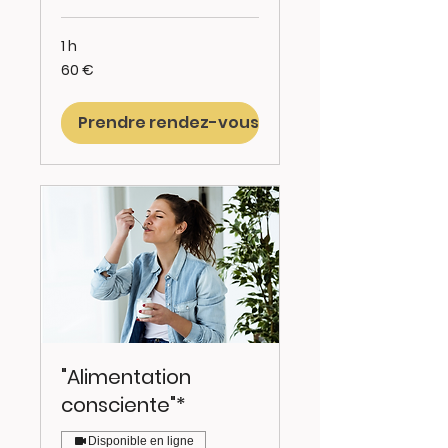
1 h
60
60 €
euros
Prendre rendez-vous
"Alimentation
consciente"*
Disponible en ligne