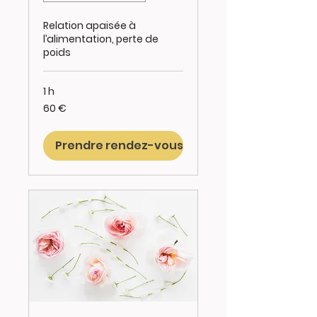
Relation apaisée à
l’alimentation, perte de
poids
1 h
60
60 €
euros
Prendre rendez-vous