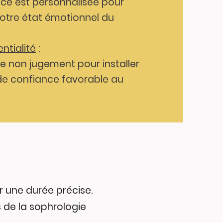
e est personnalisée pour
votre état émotionnel du
entialité
:
e non jugement pour installer
 de confiance favorable au
r une durée précise.
s de la sophrologie